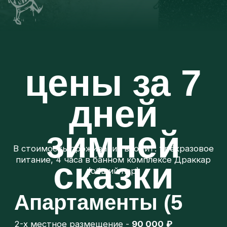
дней
зимней
В стоимость проживания входит: трёхразовое
питание, 4 часа в банном комплексе Драккар
сказки
(общий пар)
Апартаменты (5
2-х местное размещение -
90 000
₽
шт)
2 взрослых + 1 ребенок -
102 000
₽
3 взрослых + 1 ребенок -
126 000
₽
2 взрослых+ 2 ребенка -
114 000
₽
4 взрослых -
138 000
₽
Дом викинга (4
2 местное размещение -
108 000 ₽
шт)
2 взрослых + 1 ребенок -
120 000 ₽
3 взрослых + 1 ребенок -
144 000
₽
2 взрослых+ 2 ребенка -
132 000
₽
4 взрослых -
156 000
₽