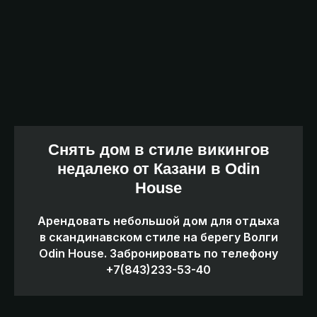
Заказать
Заказать
Как добраться до Рыбкин
Построить
маршрут
Дом и Красное и Белое
Снять дом в стиле викингов
Заказать
недалеко от Казани в Odin
такси
Дорога через Введенскую
House
Слободу, ехать необходимо
Заказать
вдоль воды (дорога по щебенке).
трансфер
Арендовать небольшой дом для отдыха
Обратите внимание, что на низких
в скандинавском стиле на берегу Волги
машинах бывает тяжело
Odin House. Забронировать по телефону
проехать, лучше позвонить по
+7(843)233-53-40
телефону и уточнить информацию
о проезде.
Построить маршрут