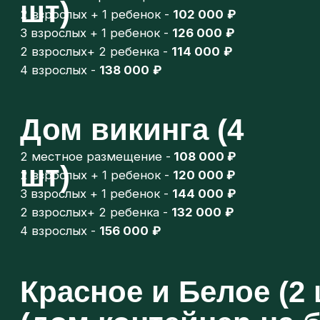
Красное и Белое (2 шт)
(дом контейнер на берегу
Волги)
2-х местное размещение -
108 000
₽
2 взрослых + 1 ребенок -
120 000
₽
3 взрослых + 1 ребенок -
144 000
₽
2 взрослых + 2 ребенка -
132 000 ₽
4 взрослых -
156 000
₽
Дом волка
2-х местное размещение -
138 000
₽
2 взрослых + 1 ребенок -
150 000
₽
3 взрослых + 1 ребенок -
174 000
₽
2 взрослых + 2 ребенка -
162 000
₽
4 взрослых -
186 000 ₽
Дом в лесу
до 15 человек -
540 000
₽