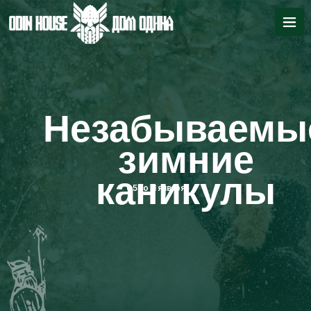
Незабываемы
зимние
каникулы
с 5 по 11 января
цены за 7