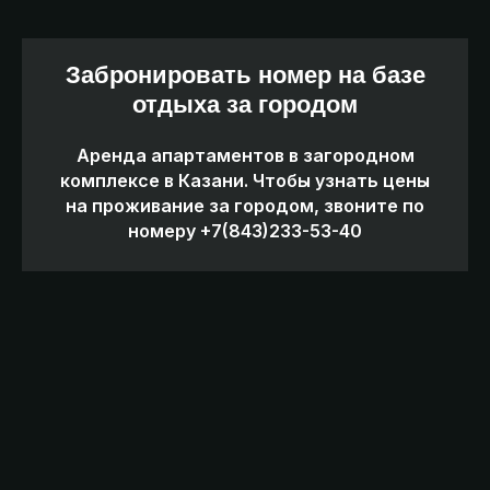
Забронировать номер на базе
отдыха за городом
Как добраться до Odin House
Аренда апартаментов в загородном
комплексе в Казани. Чтобы узнать цены
Рекомендуем ехать через
на проживание за городом, звоните по
Иннополис.
номеру +7(843)233-53-40
После красного шлагбаума
направо под вывеску Odin House,
далее зеленый забор и прямо до
упора.
Построить маршрут